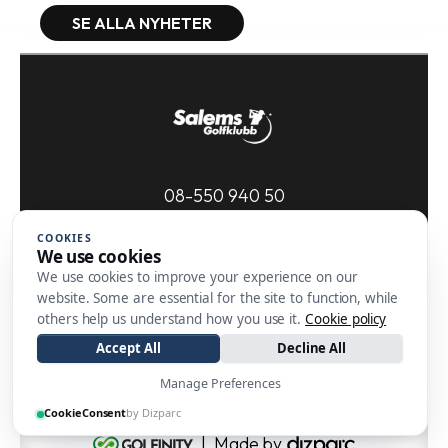
SE ALLA NYHETER
08-550 940 50
kansli@salemsgk.se
COOKIES
We use cookies
Salems Golfklubb
We use cookies to improve your experience on our
Högantorpsvägen 100
website. Some are essential for the site to function, while
152 95 SÖDERTÄLJE
others help us understand how you use it.
Cookie policy
Accept All
Decline All
Manage Preferences
CookieConsent
by Dizparc
| Made by