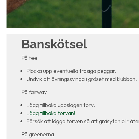
Banskötsel
På tee
Plocka upp eventuella trasiga peggar.
Undvik att övningssvinga i gräset med klubban.
På fairway
Lägg tillbaka uppslagen torv.
Lägg tillbaka torvan!
Försök att lägga torven så att gräsytan blir åter
På greenerna