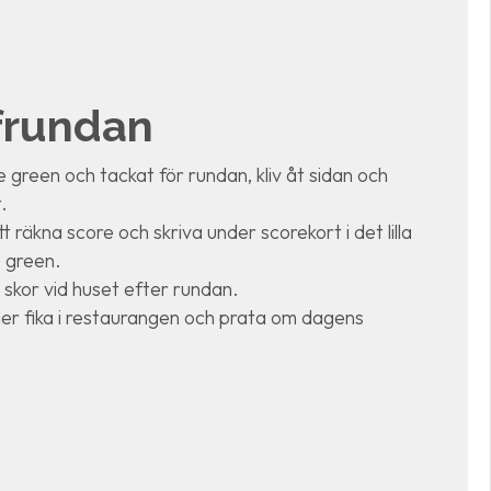
lfrundan
:e green och tackat för rundan, kliv åt sidan och
.
t räkna score och skriva under scorekort i det lilla
e green.
 skor vid huset efter rundan.
ller fika i restaurangen och prata om dagens