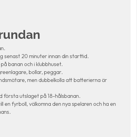
frundan
an.
g senast 20 minuter innan din starttid.
r på banan och i klubbhuset.
eenlagare, bollar, peggar.
dsmätare, men dubbelkolla att batterierna är
id första utslaget på 18-hålsbanan.
 till en fyrboll, välkomna den nya spelaren och ha en
mans.