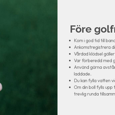
Före gol
Kom i god tid till ban
Ankomstregistrera di
Vårdad klädsel gälle
Var förberedd med gr
Använd gärna avstån
laddade.
Du kan fylla vatten v
Om din boll fylls upp
trevlig runda tillsam