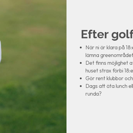
Efter go
När ni är klara på 18
lämna greenområdet
Det finns möjlighet at
huset strax förbi 18:
Gör rent klubbor och
Dags att äta lunch e
runda?