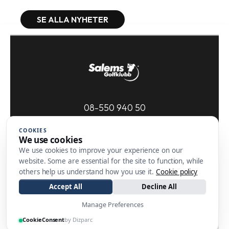
SE ALLA NYHETER
08-550 940 50
kansli@salemsgk.se
COOKIES
We use cookies
Salems Golfklubb
We use cookies to improve your experience on our
Högantorpsvägen 100
website. Some are essential for the site to function, while
152 95 SÖDERTÄLJE
others help us understand how you use it.
Cookie policy
Accept All
Decline All
Manage Preferences
CookieConsent
by Dizparc