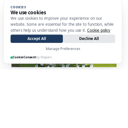
COOKIES
We use cookies
We use cookies to improve your experience on our
website. Some are essential for the site to function, while
others help us understand how you use it.
Cookie policy
Accept All
Decline All
Manage Preferences
CookieConsent
by Dizparc
Äkta makar avgjordes 21 juni
2026-06-21
12:00
Under söndagen avgjordes årets upplaga av
Äkt[...]
SE ALLA NYHETER