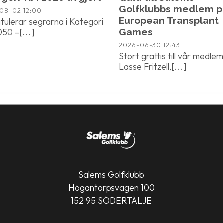
Golfklubbs medlem p
-08-02
12:00
European Transplant
atulerar segrarna i Kategori
50 –[...]
Games
2026-06-30
12:43
Stort grattis till vår medlem
Lasse Fritzell,[...]
Salems Golfklubb
Högantorpsvägen 100
152 95 SÖDERTÄLJE