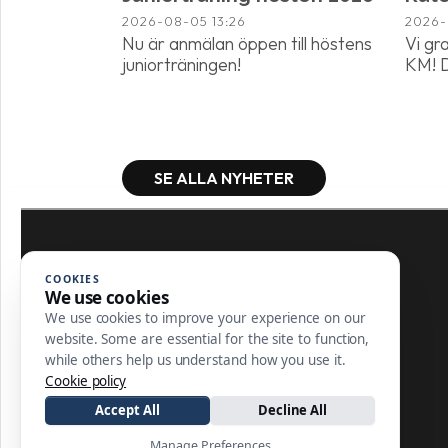
2026-08-05
13:26
2026
Nu är anmälan öppen till höstens
Vi gr
juniorträningen!
KM! D
SE ALLA NYHETER
COOKIES
We use cookies
We use cookies to improve your experience on our
website. Some are essential for the site to function,
08-550 940 50
while others help us understand how you use it.
kansli@salemsgk.se
Cookie policy
Accept All
Decline All
Manage Preferences