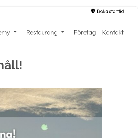
Boka starttid
demy
Restaurang
Företag
Kontakt
åll!