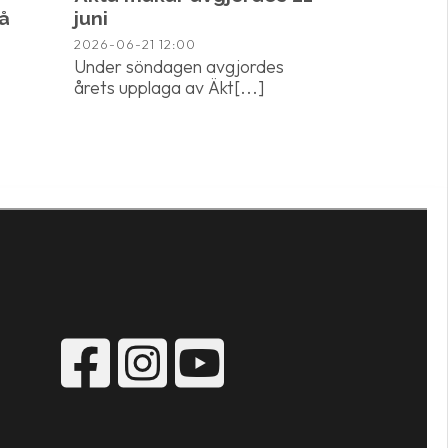
å
juni
2026-06-21
12:00
Under söndagen avgjordes
årets upplaga av Äkt[...]