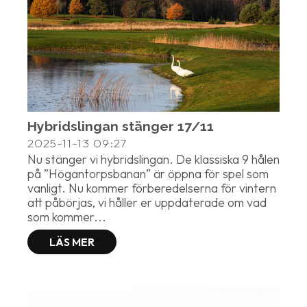
Hybridslingan stänger 17/11
2025-11-13
09:27
Nu stänger vi hybridslingan. De klassiska 9 hålen
på ”Högantorpsbanan” är öppna för spel som
vanligt. Nu kommer förberedelserna för vintern
att påbörjas, vi håller er uppdaterade om vad
som kommer...
LÄS MER